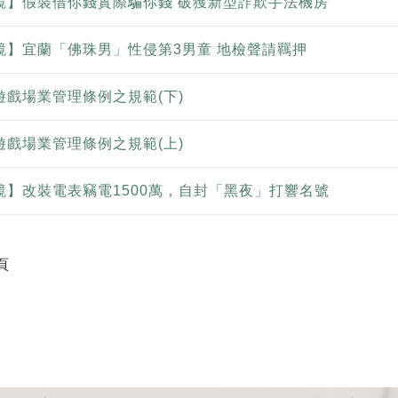
鏡】假裝借你錢實際騙你錢 破獲新型詐欺手法機房
鏡】宜蘭「佛珠男」性侵第3男童 地檢聲請羈押
戲場業管理條例之規範(下)
戲場業管理條例之規範(上)
鏡】改裝電表竊電1500萬，自封「黑夜」打響名號
頁