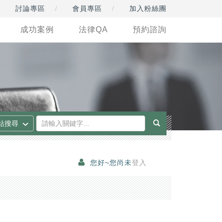
討論專區
會員專區
加入粉絲團
成功案例
法律QA
預約諮詢
您好~您尚未
登入