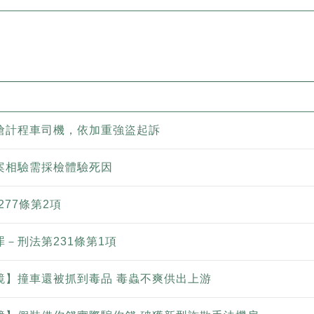
搶計程車司機，依加重強盜起訴
案相驗需採檢體驗死因
277條第2項
－刑法第231條第1項
鏡】撞車還被抓到毒品 毒蟲不爽供出上游