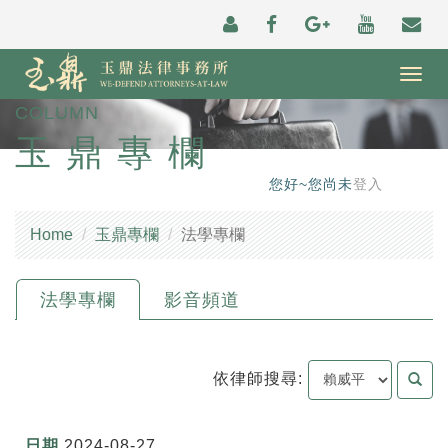
Togg
navig
COLUMN
玉鼎專欄
您好~您尚未
登入
Home
玉鼎專欄
法學專欄
法學專欄
影音頻道
依律師搜尋:
2024-08-27