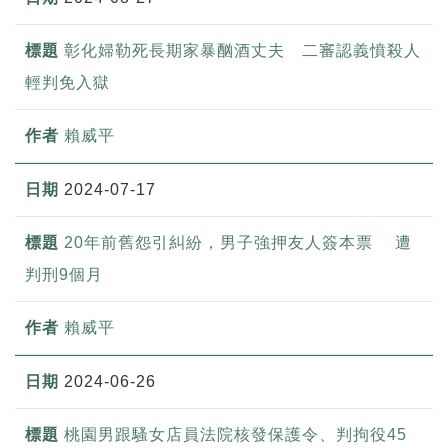
彰化婦勒死長期家暴酗酒丈夫 二審認義憤殺人
輕判免入獄
賴威平
2024-07-17
20年前舊怨引糾紛，男子強押友人簽本票 遭
判刑9個月
賴威平
2024-06-26
桃園男跟騷女店員法院核發保護令、判拘役45