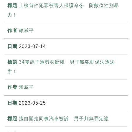
士檢首件犯罪被害人保護命令 防數位性別暴
力！
賴威平
2023-07-14
34隻鴿子遭剪羽斷腳 男子觸犯動保法遭送
辦！
賴威平
2023-05-25
擅自開走同事汽車被訴 男子判無罪定讞