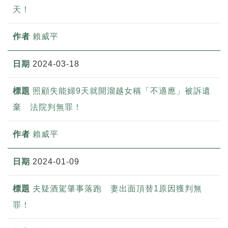
天！
賴威平
2024-03-18
照顧失能婦9天就開溜越女稱「不適應」被訴遺
棄 法院判無罪！
賴威平
2024-01-09
夫疑酒駕肇事落跑 妻出面頂替1原因獲判無
罪！