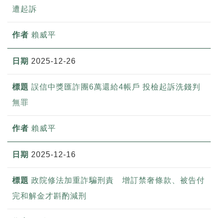
遭起訴
賴威平
2025-12-26
誤信中獎匯詐團6萬還給4帳戶 投檢起訴洗錢判
無罪
賴威平
2025-12-16
政院修法加重詐騙刑責 增訂禁奢條款、被告付
完和解金才斟酌減刑