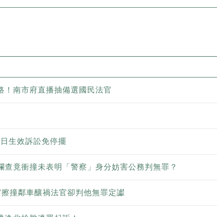
路！南市府直播抽備選國民法官
7日生效訴訟免停擺
攔查竟衝撞未表明「警察」身分妨害公務判無罪？
駕擦撞鄰車釀禍法官卻判他無罪定讞