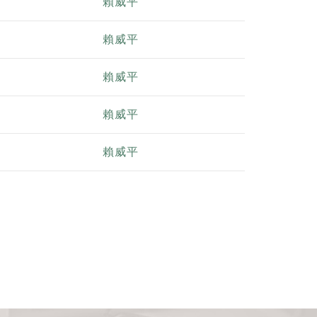
賴威平
賴威平
賴威平
賴威平
賴威平