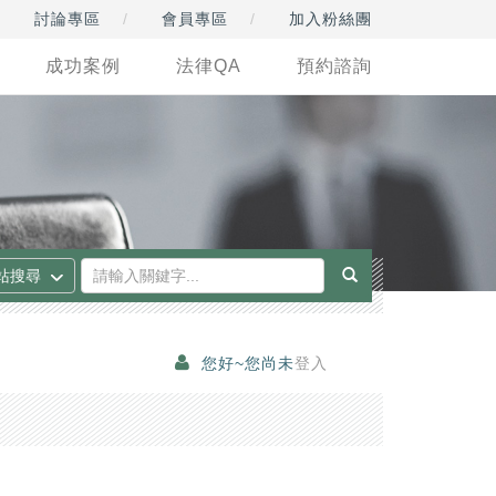
討論專區
會員專區
加入粉絲團
成功案例
法律QA
預約諮詢
您好~您尚未
登入