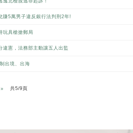
逃逸北檢脫逃罪起訴！
兌賺5萬男子違反銀行法判刑2年!
持玩具槍搶郵局
分違憲，法務部主動讓五人出監
限制出境、出海
Next
共5/9頁
»