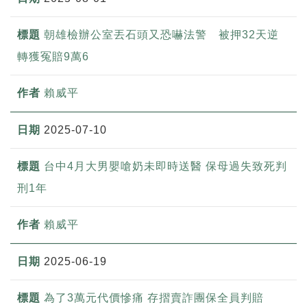
朝雄檢辦公室丟石頭又恐嚇法警 被押32天逆
轉獲冤賠9萬6
賴威平
2025-07-10
台中4月大男嬰嗆奶未即時送醫 保母過失致死判
刑1年
賴威平
2025-06-19
為了3萬元代價慘痛 存摺賣詐團保全員判賠