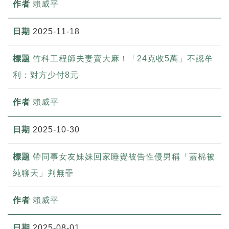
賴威平
2025-11-18
竹科工程師夫妻賣大麻！「24克收5萬」不認牟
利：對方少付8元
賴威平
2025-10-30
帶同事女友妹妹回家睡覺被告性侵男稱「蓋棉被
純聊天」判無罪
賴威平
2025-08-01