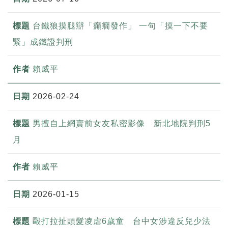
台鐵狼摸腿辯「癲癇發作」 一句「摸一下不要
緊」成鐵證判刑
賴威平
2026-02-24
男擅自上網賣前女友私密影像 新北地院判刑5
月
賴威平
2026-01-15
毆打拉扯頭髮凌虐6歲童 台中女涉違反兒少法