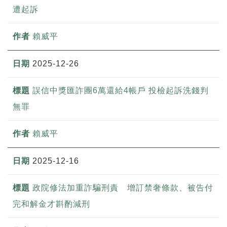
遭起訴
賴威平
2025-12-26
誤信中獎匯詐團6萬還給4帳戶 投檢起訴洗錢判
無罪
賴威平
2025-12-16
政院修法加重詐騙刑責 增訂禁奢條款、被告付
完和解金才斟酌減刑