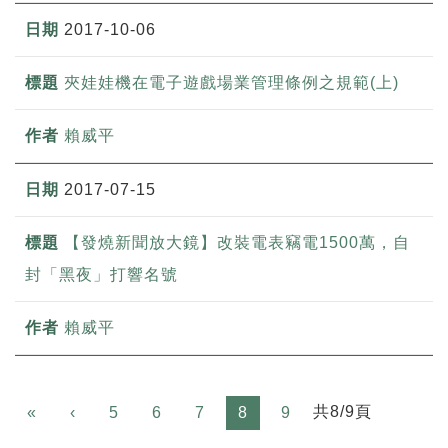
2017-10-06
夾娃娃機在電子遊戲場業管理條例之規範(上)
賴威平
2017-07-15
【發燒新聞放大鏡】改裝電表竊電1500萬，自
封「黑夜」打響名號
賴威平
Previous
共8/9頁
«
‹
5
6
7
8
9