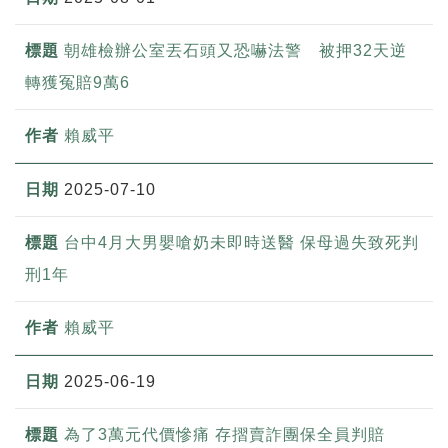
朝雄檢辦公室丟石頭又恐嚇法警 被押32天逆
轉獲冤賠9萬6
賴威平
2025-07-10
台中4月大男嬰嗆奶未即時送醫 保母過失致死判
刑1年
賴威平
2025-06-19
為了3萬元代價慘痛 存摺賣詐團保全員判賠