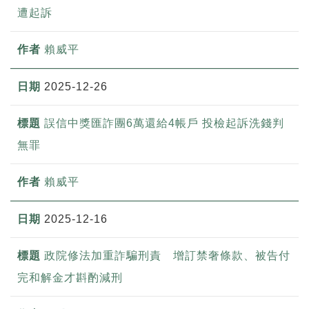
遭起訴
賴威平
2025-12-26
誤信中獎匯詐團6萬還給4帳戶 投檢起訴洗錢判
無罪
賴威平
2025-12-16
政院修法加重詐騙刑責 增訂禁奢條款、被告付
完和解金才斟酌減刑