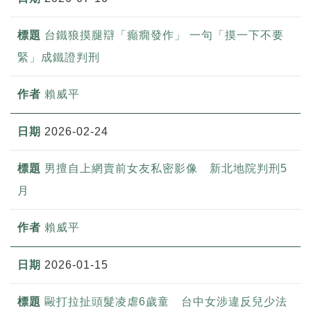
台鐵狼摸腿辯「癲癇發作」 一句「摸一下不要
緊」成鐵證判刑
賴威平
2026-02-24
男擅自上網賣前女友私密影像 新北地院判刑5
月
賴威平
2026-01-15
毆打拉扯頭髮凌虐6歲童 台中女涉違反兒少法