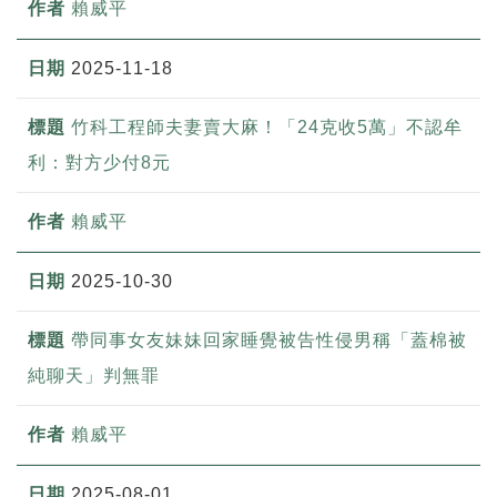
賴威平
2025-11-18
竹科工程師夫妻賣大麻！「24克收5萬」不認牟
利：對方少付8元
賴威平
2025-10-30
帶同事女友妹妹回家睡覺被告性侵男稱「蓋棉被
純聊天」判無罪
賴威平
2025-08-01