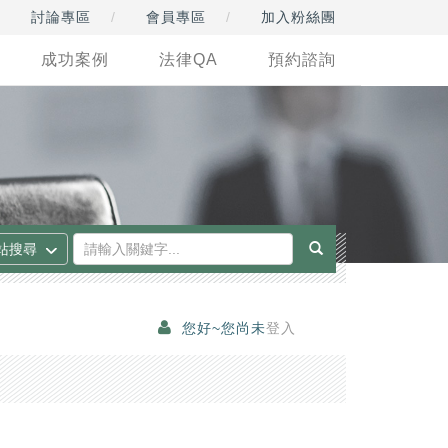
討論專區
會員專區
加入粉絲團
成功案例
法律QA
預約諮詢
您好~您尚未
登入