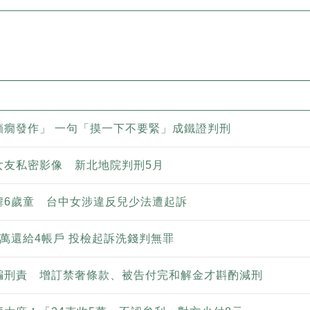
癲癇發作」 一句「摸一下不要緊」成鐵證判刑
女友私密影像 新北地院判刑5月
虐6歲童 台中女涉違反兒少法遭起訴
萬還給4帳戶 投檢起訴洗錢判無罪
騙刑責 增訂禁奢條款、被告付完和解金才斟酌減刑