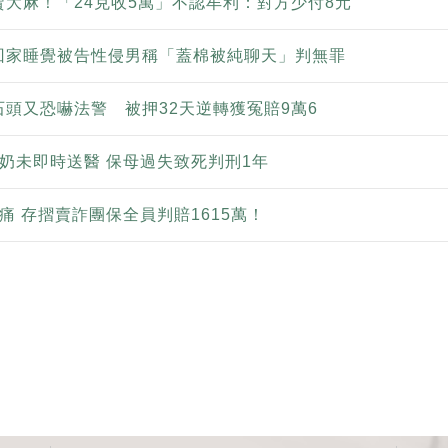
大麻！「24克收5萬」不認牟利：對方少付8元
回家睡覺被告性侵男稱「蓋棉被純聊天」判無罪
頭又恐嚇法警 被押32天逆轉獲冤賠9萬6
奶未即時送醫 保母過失致死判刑1年
痛 存摺賣詐團保全員判賠1615萬！
頁