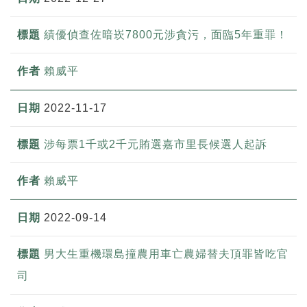
績優偵查佐暗崁7800元涉貪污，面臨5年重罪！
賴威平
2022-11-17
涉每票1千或2千元賄選嘉市里長候選人起訴
賴威平
2022-09-14
男大生重機環島撞農用車亡農婦替夫頂罪皆吃官
司