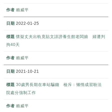
賴威平
2022-01-25
懷疑丈夫出軌竟貼文誹謗養生館老闆娘 婦遭判
拘40天
賴威平
2021-10-21
30歲男長期在車站騙錢 檢斥：懶惰成習盼法
院處分強制工作
賴威平