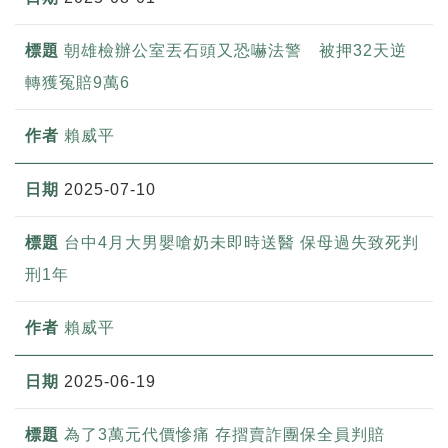
朝雄檢辦公室丟石頭又恐嚇法警 被押32天逆
轉獲冤賠9萬6
賴威平
2025-07-10
台中4月大男嬰嗆奶未即時送醫 保母過失致死判
刑1年
賴威平
2025-06-19
為了3萬元代價慘痛 存摺賣詐團保全員判賠