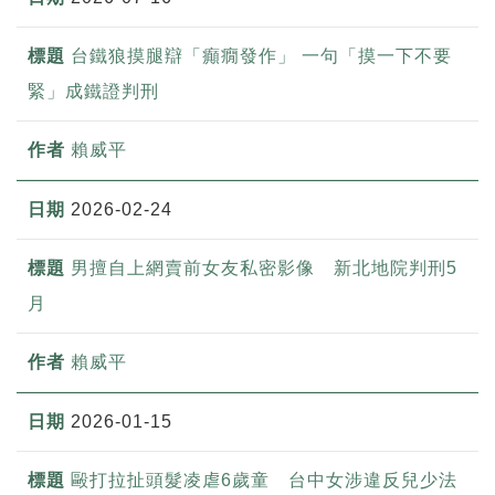
台鐵狼摸腿辯「癲癇發作」 一句「摸一下不要
緊」成鐵證判刑
賴威平
2026-02-24
男擅自上網賣前女友私密影像 新北地院判刑5
月
賴威平
2026-01-15
毆打拉扯頭髮凌虐6歲童 台中女涉違反兒少法