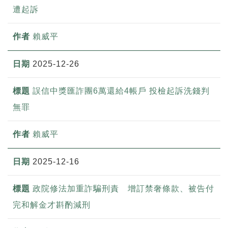
遭起訴
賴威平
2025-12-26
誤信中獎匯詐團6萬還給4帳戶 投檢起訴洗錢判
無罪
賴威平
2025-12-16
政院修法加重詐騙刑責 增訂禁奢條款、被告付
完和解金才斟酌減刑