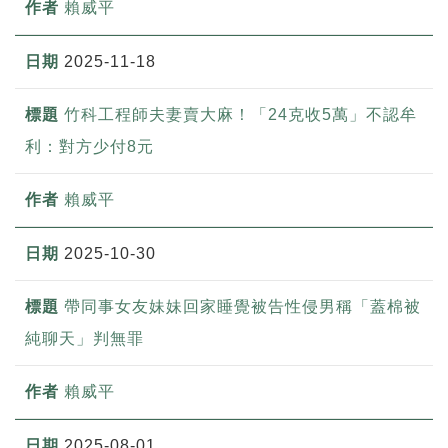
賴威平
2025-11-18
竹科工程師夫妻賣大麻！「24克收5萬」不認牟
利：對方少付8元
賴威平
2025-10-30
帶同事女友妹妹回家睡覺被告性侵男稱「蓋棉被
純聊天」判無罪
賴威平
2025-08-01