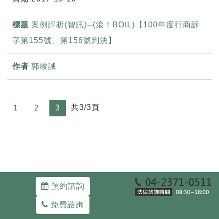
案例評析(智訊)─(滾！BOIL)【100年度行商訴
字第155號、第156號判決】
郭峻誠
共3/3頁
1
2
3
預約諮詢
Copyright ©WE-DEFEND ATTORNEYS-AT-LAW.
40343 台中市西區三民路一段93號
04-23710511
免費諮詢