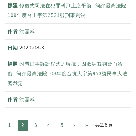
修復式司法在犯罪科刑上之平衡--簡評最高法院
109年度台上字第2521號刑事判決
洪嘉威
2020-08-31
附帶民事訴訟程式之瑕疵，因繳納裁判費而治
癒--簡評最高法院108年度台抗大字第953號民事大法
庭裁定
洪嘉威
Next
共2/8頁
1
2
3
4
5
›
»