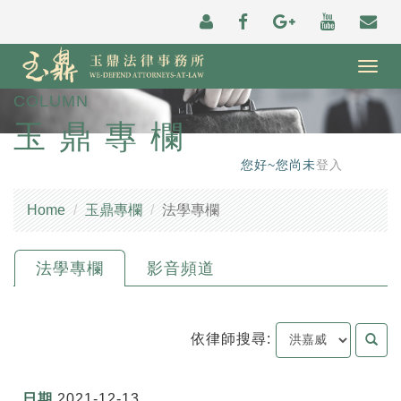
Togg
navig
COLUMN
玉鼎專欄
您好~您尚未
登入
Home
玉鼎專欄
法學專欄
法學專欄
影音頻道
依律師搜尋:
2021-12-13