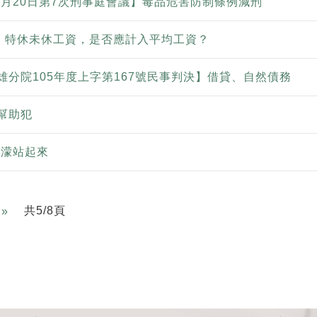
6月20日第7次刑事庭會議】毒品危害防制條例減刑
)】特休未休工資，是否應計入平均工資？
雄分院105年度上字第167號民事判決】借貸、自然債務
幫助犯
濛濛站起來
Next
共5/8頁
»