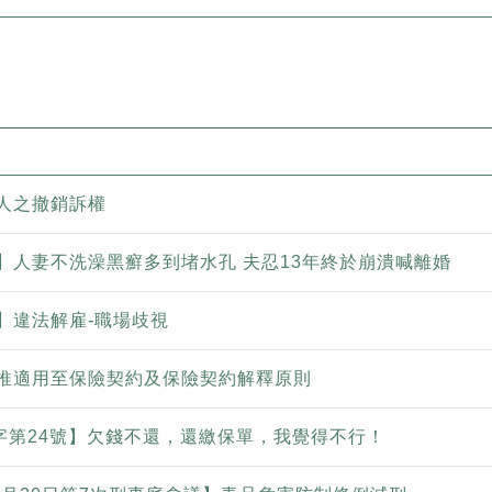
人之撤銷訴權
】人妻不洗澡黑癬多到堵水孔 夫忍13年終於崩潰喊離婚
】違法解雇-職場歧視
推適用至保險契約及保險契約解釋原則
上字第24號】欠錢不還，還繳保單，我覺得不行！