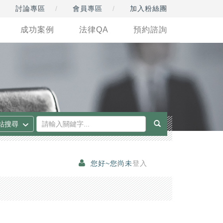
討論專區
會員專區
加入粉絲團
成功案例
法律QA
預約諮詢
您好~您尚未
登入