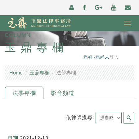
Togg
navig
COLUMN
玉鼎專欄
您好~您尚未
登入
Home
玉鼎專欄
法學專欄
法學專欄
影音頻道
依律師搜尋:
2021-12-13