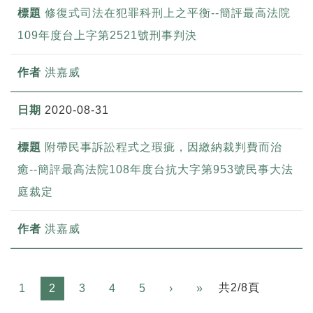
修復式司法在犯罪科刑上之平衡--簡評最高法院
109年度台上字第2521號刑事判決
洪嘉威
2020-08-31
附帶民事訴訟程式之瑕疵，因繳納裁判費而治
癒--簡評最高法院108年度台抗大字第953號民事大法
庭裁定
洪嘉威
Next
共2/8頁
1
2
3
4
5
›
»