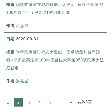
修復式司法在犯罪科刑上之平衡--簡評最高法院
109年度台上字第2521號刑事判決
洪嘉威
2020-08-31
附帶民事訴訟程式之瑕疵，因繳納裁判費而治
癒--簡評最高法院108年度台抗大字第953號民事大法
庭裁定
洪嘉威
Next
共2/8頁
1
2
3
4
5
›
»