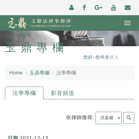
Togg
navig
COLUMN
玉鼎專欄
您好~您尚未
登入
Home
玉鼎專欄
法學專欄
法學專欄
影音頻道
依律師搜尋:
2021-12-13