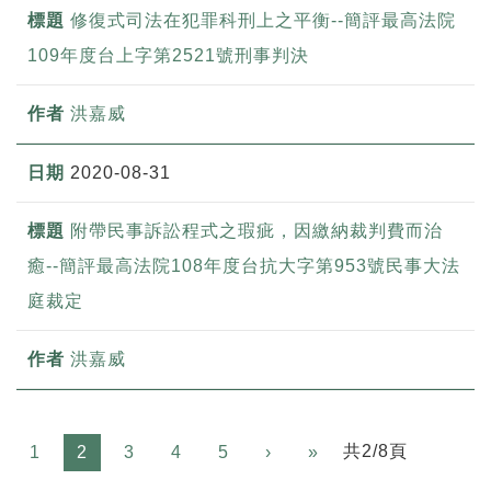
修復式司法在犯罪科刑上之平衡--簡評最高法院
109年度台上字第2521號刑事判決
洪嘉威
2020-08-31
附帶民事訴訟程式之瑕疵，因繳納裁判費而治
癒--簡評最高法院108年度台抗大字第953號民事大法
庭裁定
洪嘉威
Next
共2/8頁
1
2
3
4
5
›
»