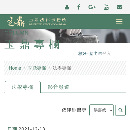
Togg
navig
COLUMN
玉鼎專欄
您好~您尚未
登入
Home
玉鼎專欄
法學專欄
法學專欄
影音頻道
依律師搜尋:
2021-12-13