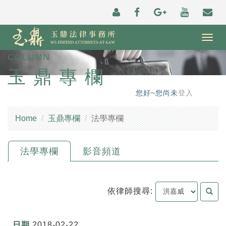
Togg
navig
COLUMN
玉鼎專欄
您好~您尚未
登入
Home
玉鼎專欄
法學專欄
法學專欄
影音頻道
依律師搜尋:
2018-02-22