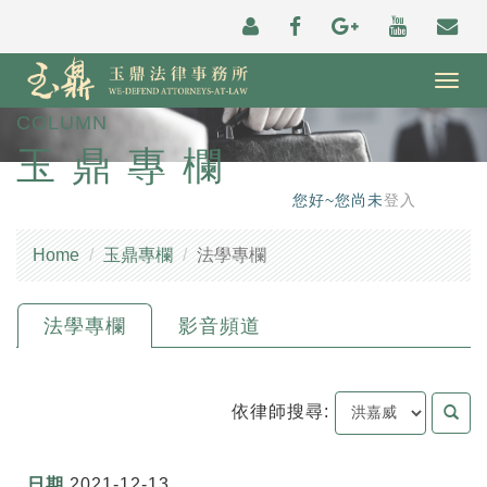
Togg
navig
COLUMN
玉鼎專欄
您好~您尚未
登入
Home
玉鼎專欄
法學專欄
法學專欄
影音頻道
依律師搜尋:
2021-12-13