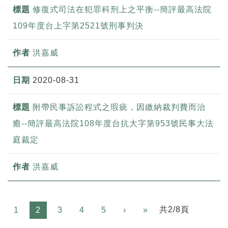
修復式司法在犯罪科刑上之平衡--簡評最高法院
109年度台上字第2521號刑事判決
洪嘉威
2020-08-31
附帶民事訴訟程式之瑕疵，因繳納裁判費而治
癒--簡評最高法院108年度台抗大字第953號民事大法
庭裁定
洪嘉威
Next
共2/8頁
1
2
3
4
5
›
»