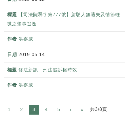
【司法院釋字第777號】駕駛人無過失及情節輕
微之肇事逃逸
洪嘉威
2019-05-14
修法新訊－刑法追訴權時效
洪嘉威
Next
共3/8頁
1
2
3
4
5
›
»