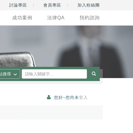
討論專區
會員專區
加入粉絲團
成功案例
法律QA
預約諮詢
您好~您尚未
登入