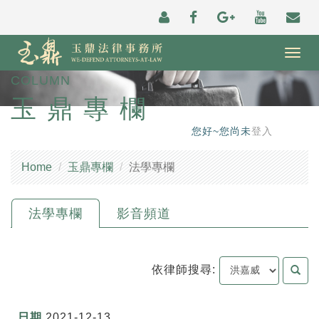
Togg
navig
COLUMN
玉鼎專欄
您好~您尚未
登入
Home
玉鼎專欄
法學專欄
法學專欄
影音頻道
依律師搜尋:
2021-12-13