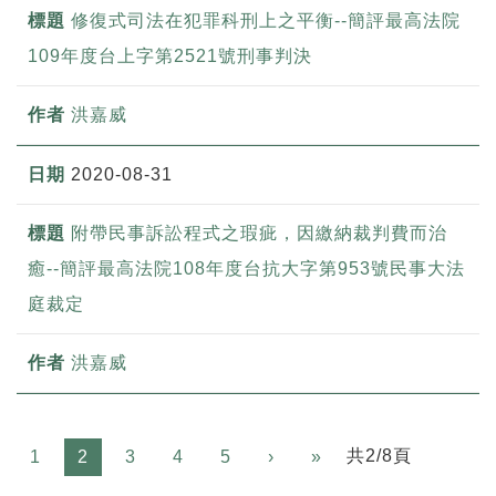
修復式司法在犯罪科刑上之平衡--簡評最高法院
109年度台上字第2521號刑事判決
洪嘉威
2020-08-31
附帶民事訴訟程式之瑕疵，因繳納裁判費而治
癒--簡評最高法院108年度台抗大字第953號民事大法
庭裁定
洪嘉威
Next
共2/8頁
1
2
3
4
5
›
»