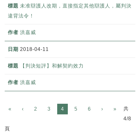
未准辯護人改期，直接指定其他辯護人，屬判決
違背法令！
洪嘉威
2018-04-11
【判決短評】和解契約效力
洪嘉威
Previous
Next
共
«
‹
2
3
4
5
6
›
»
4/8
頁