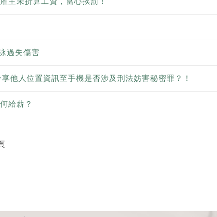
雇主未折算工資，當心挨罰！
游泳過失傷害
aps分享他人位置資訊至手機是否涉及刑法妨害秘密罪？！
何給薪？
頁