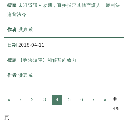
未准辯護人改期，直接指定其他辯護人，屬判決
違背法令！
洪嘉威
2018-04-11
【判決短評】和解契約效力
洪嘉威
Previous
Next
共
«
‹
2
3
4
5
6
›
»
4/8
頁