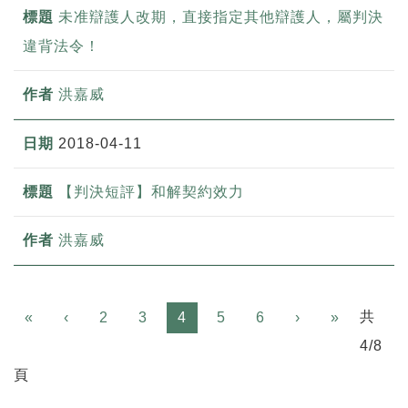
未准辯護人改期，直接指定其他辯護人，屬判決
違背法令！
洪嘉威
2018-04-11
【判決短評】和解契約效力
洪嘉威
Previous
Next
共
«
‹
2
3
4
5
6
›
»
4/8
頁