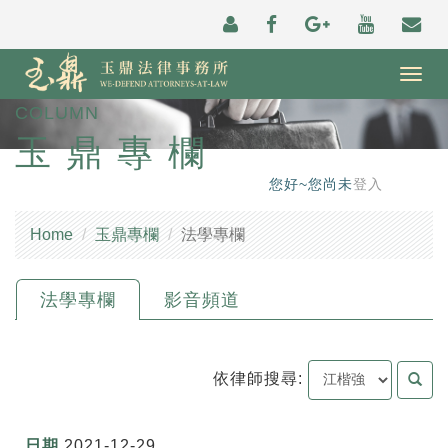
Togg
navig
COLUMN
玉鼎專欄
您好~您尚未
登入
Home
玉鼎專欄
法學專欄
法學專欄
影音頻道
依律師搜尋:
2021-12-29