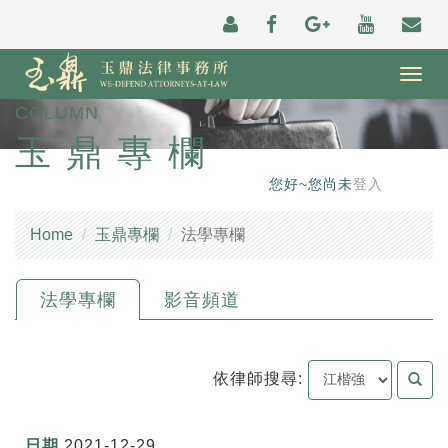
Togg
navig
COLUMN
玉鼎專欄
您好~您尚未
登入
Home
玉鼎專欄
法學專欄
法學專欄
影音頻道
依律師搜尋:
2021-12-29