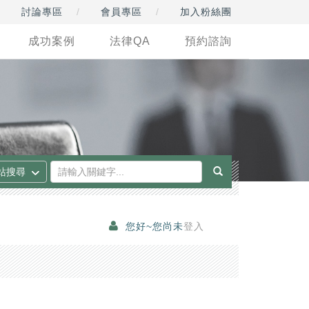
討論專區
會員專區
加入粉絲團
成功案例
法律QA
預約諮詢
您好~您尚未
登入