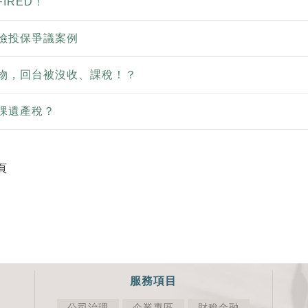
FIRED！
險投保爭議案例
物，回台被沒收、課稅！？
課遺產稅？
頁
服務項目
公司治理
企業專區
財稅金融