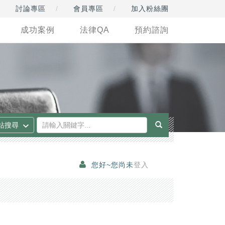
討論專區
會員專區
加入粉絲團
成功案例
法律QA
預約諮詢
您好~您尚未
登入