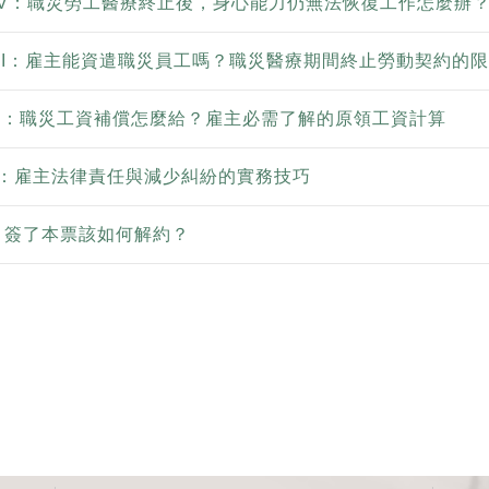
t IV：職災勞工醫療終止後，身心能力仍無法恢復工作怎麼辦
t III：雇主能資遣職災員工嗎？職災醫療期間終止勞動契約的
t II：職災工資補償怎麼給？雇主必需了解的原領工資計算
 I：雇主法律責任與減少糾紛的實務技巧
，簽了本票該如何解約？
頁