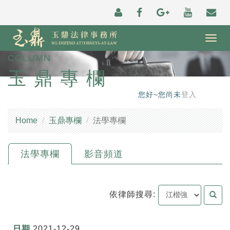
Togg
navig
COLUMN
玉鼎專欄
您好~您尚未
登入
Home
玉鼎專欄
法學專欄
法學專欄
影音頻道
依律師搜尋:
2021-12-29