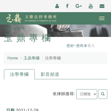
Togg
navig
COLUMN
玉鼎專欄
您好~您尚未
登入
Home
玉鼎專欄
法學專欄
法學專欄
影音頻道
依律師搜尋:
2021-12-29