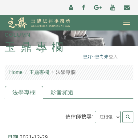
Togg
navig
COLUMN
玉鼎專欄
您好~您尚未
登入
Home
玉鼎專欄
法學專欄
法學專欄
影音頻道
依律師搜尋:
2021-12-29