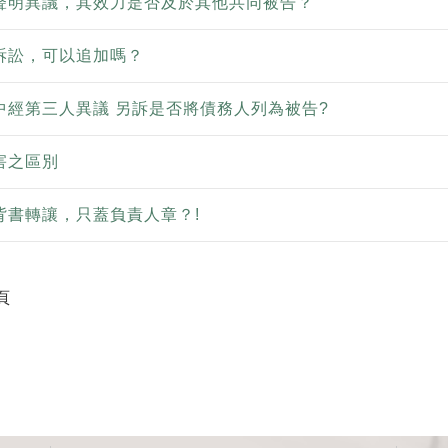
聲明異議，其效力是否及於其他共同被告？
訴訟，可以追加嗎？
中經第三人異議 另訴是否將債務人列為被告?
害之區別
背書轉讓，只蓋負責人章？!
頁