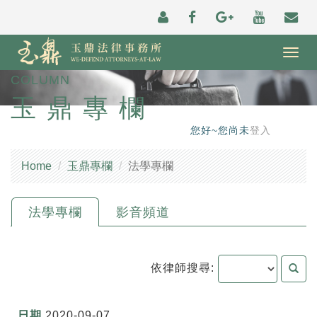
Togg
navig
COLUMN
玉鼎專欄
您好~您尚未
登入
Home
玉鼎專欄
法學專欄
法學專欄
影音頻道
依律師搜尋:
2020-09-07