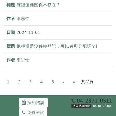
確認僱傭關係不存在？
李思怡
2024-11-01
抵押權還沒移轉登記，可以參與分配嗎？!
李思怡
Next
共/7頁
1
2
3
4
5
›
»
預約諮詢
免費諮詢