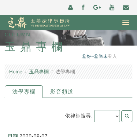
Togg
navig
COLUMN
玉鼎專欄
您好~您尚未
登入
Home
玉鼎專欄
法學專欄
法學專欄
影音頻道
依律師搜尋:
2020-09-07