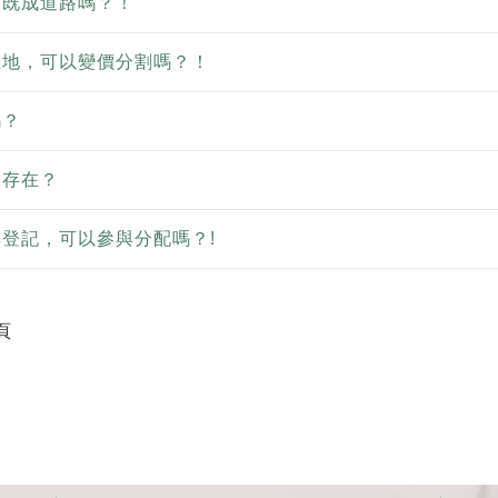
是既成道路嗎？！
土地，可以變價分割嗎？！
嗎？
不存在？
登記，可以參與分配嗎？!
頁