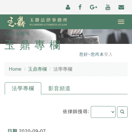
Togg
navig
COLUMN
玉鼎專欄
您好~您尚未
登入
Home
玉鼎專欄
法學專欄
法學專欄
影音頻道
依律師搜尋:
2020-09-07