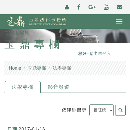
Togg
navig
COLUMN
玉鼎專欄
您好~您尚未
登入
Home
玉鼎專欄
法學專欄
法學專欄
影音頻道
依律師搜尋:
2017-01-16