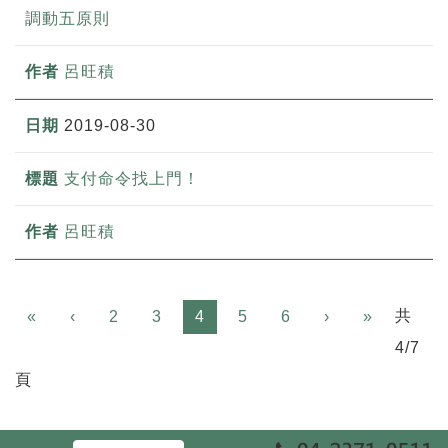
調動五原則
呂旺積
2019-08-30
支付命令找上門！
呂旺積
Previous
Next
共
«
‹
2
3
4
5
6
›
»
4/7
頁