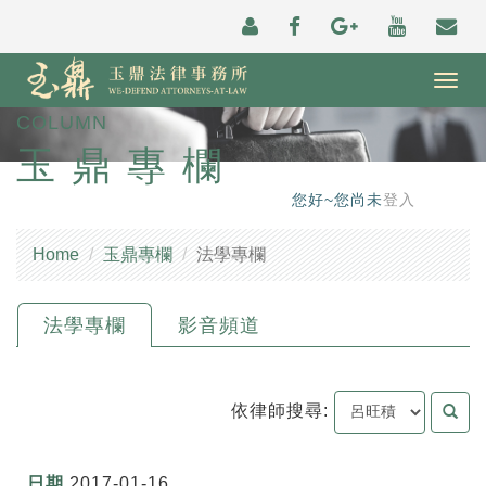
Togg
navig
COLUMN
玉鼎專欄
您好~您尚未
登入
Home
玉鼎專欄
法學專欄
法學專欄
影音頻道
依律師搜尋:
2017-01-16