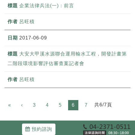
企業法律兵法(一)：前言
呂旺積
2017-06-09
大安大甲溪水源聯合運用輸水工程，開發計畫第
二階段環境影響評估審查案記者會
呂旺積
Previous
共6/7頁
«
‹
3
4
5
6
7
預約諮詢