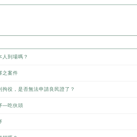
本人到場嗎？
審之案件
判拘役，是否無法申請良民證了？
序—吃伙頭
序