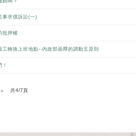
撤銷嗎？
民事求償訴訟(一)
銷的抵押權
員工轉換上班地點--內政部函釋的調動五原則
門！
Next
共4/7頁
»