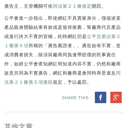
廣告主，主管機關可依
同法第２１條規定
開罰。
公平會進一步指出，即使網紅不具賣家身分，僅描述某
產品親身體驗結果有效或是值得推薦，幫廠商代言產品
或進行誇大不實的宣稱，此時網紅仍是
公平交易法第２
１條第５項
所稱的「廣告薦證者」。廣告如有不實，造
成消費者損失，除須與廠商同負連帶賠償的民事責任
外，如經公平會查知網紅明知道內容不實，仍然和廠商
故意共同為不實廣告，網紅和廠商還會同時再受違反
同
法第２１條第５項後段
規定，予以處罰。
SHARE THIS :
其他文章